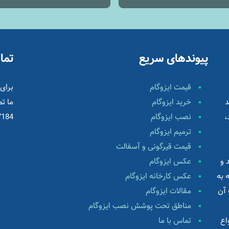
پیوندهای سریع
تما
قیمت ایزوگام
برای 
د
خرید ایزوگام
ما ت
،
نصب ایزوگام
7184
ترمیم ایزوگام
قیمت قیرگونی و آسفالت
 و
عکس ایزوگام
 به
عکس کارخانه ایزوگام
 آن
مقالات ایزوگام
مناطق تحت پوشش نصب ایزوگام
اع
تماس با ما